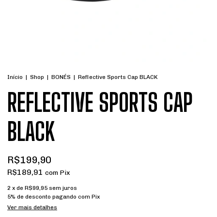
Início
|
Shop
|
BONÉS
|
Reflective Sports Cap BLACK
REFLECTIVE SPORTS CAP
BLACK
R$199,90
R$189,91
com
Pix
2
x de
R$99,95
sem juros
5% de desconto
pagando com Pix
Ver mais detalhes