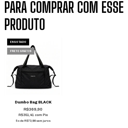
PARA COMPRAR COM ESSE
PRODUTO
ESGOTADO
FRETE GRÁTIS
Dumbo Bag BLACK
R$369,90
R$351,41
com
Pix
5
x
de
R$73,98
sem juros