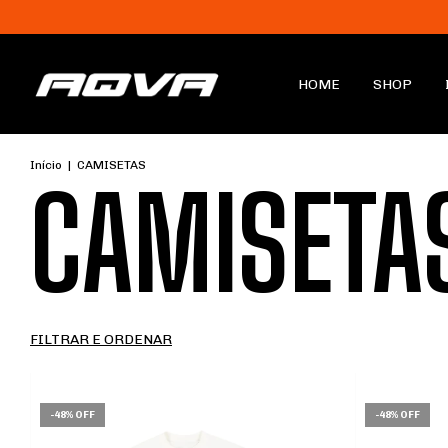
HOME
SHOP
Início
|
CAMISETAS
CAMISETA
FILTRAR E ORDENAR
-
48
%
OFF
-
48
%
OFF