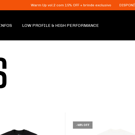
Warm Up vol.2 com 15% OFF + brinde exclusivo
DISPONÍVEL APE
INFOS
LOW PROFILE & HIGH PERFORMANCE
S
-
48
%
OFF