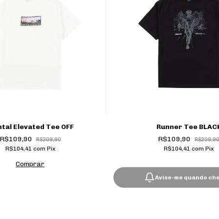
tal Elevated Tee OFF
Runner Tee BLAC
R$109,90
R$109,90
R$209,90
R$209,9
R$104,41
com
Pix
R$104,41
com
Pix
Comprar
Avise-me quando ch