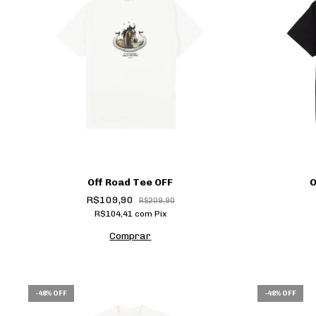
Off Road Tee OFF
O
R$109,90
R$209,90
R$104,41
com
Pix
Comprar
-
48
%
OFF
-
48
%
OFF