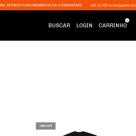
NAS PARA MEMBROS DA COMUNIDADE
até 11/08 ou enquanto durar o est
0
BUSCAR
LOGIN
CARRINHO
-
48
%
OFF