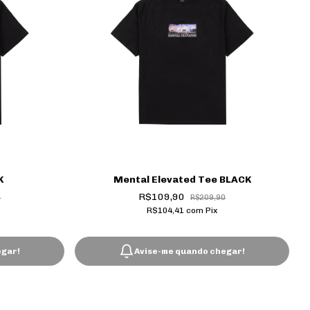
K
Mental Elevated Tee BLACK
R$109,90
0
R$209,90
R$104,41
com
Pix
egar!
Avise-me quando chegar!